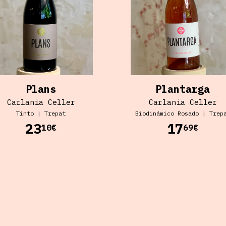
Plans
Plantarga
Carlania Celler
Carlania Celler
Tinto
|
Trepat
Biodinámico
Rosado
|
Trep
23
17
10€
69€