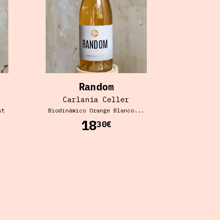
Random
Carlania Celler
at
Biodinámico Orange
Blanco
...
18
30€