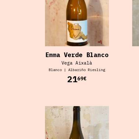
Emma Verde Blanco
Vega Aixalà
Blanco
|
Albariño Riesling
21
69€