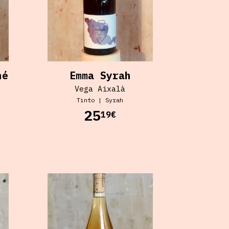
né
Emma Syrah
Vega Aixalà
Tinto
|
Syrah
25
19€