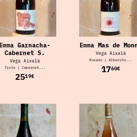
Emma Garnacha-
Emma Mas de Mon
Cabernet S.
Vega Aixalà
Rosado
|
Albariño...
Vega Aixalà
17
Tinto
|
Cabernet...
60€
25
19€