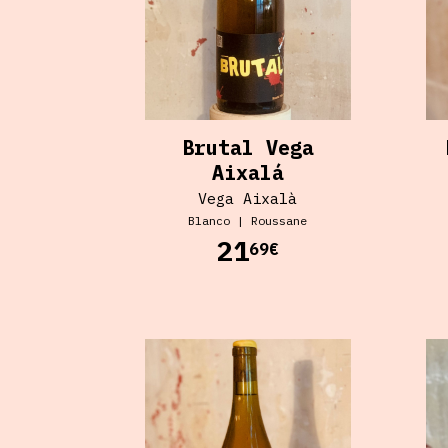
Brutal Vega
Aixalá
Vega Aixalà
Blanco
|
Roussane
21
69€