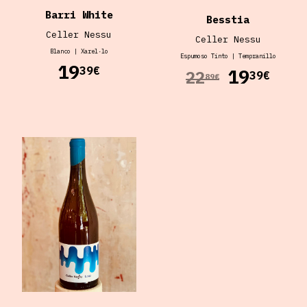
Barri White
Besstia
Celler Nessu
Celler Nessu
Blanco
|
Xarel·lo
Espumoso
Tinto
|
Tempranillo
19
39€
19
22
39€
89€