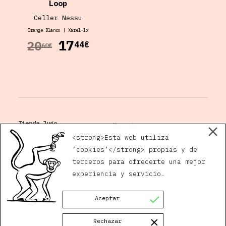
Loop
Celler Nessu
Orange
Blanco
|
Xarel·lo
17
20
44€
60€
Tienda Jugo
Horario
Plaza San Andrés, 5
<strong>Esta web utiliza
14002 Córdoba
‘cookies’</strong> propias y de
terceros para ofrecerte una mejor
Gaby:
630 171 632
quiero@jugovivo.com
experiencia y servicio.
Javi:
629 378 895
Instagram
Facebook
Aceptar
Rechazar