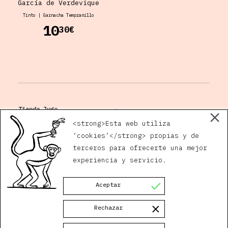
García de Verdevique
Tinto
|
Garnacha Tempranillo
10
30€
Tienda Jugo
Horario
Plaza San Andrés, 5
<strong>Esta web utiliza
14002 Córdoba
‘cookies’</strong> propias y de
terceros para ofrecerte una mejor
Gaby:
630 171 632
quiero@jugovivo.com
experiencia y servicio.
Javi:
629 378 895
Instagram
Facebook
Aceptar
Rechazar
Política de privacidad