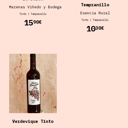
Tempranillo
Marenas Viñedo y Bodega
Esencia Rural
Tinto
|
Tempranillo
15
Tinto
|
Tempranillo
90€
10
30€
Verdevique Tinto