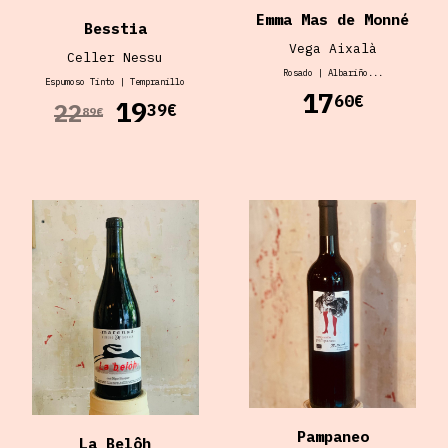
Emma Mas de Monné
Besstia
Vega Aixalà
Celler Nessu
Rosado
|
Albariño...
Espumoso
Tinto
|
Tempranillo
17
60€
19
22
39€
89€
Pampaneo
La Belôh