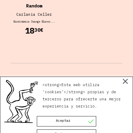
Random
Carlania Celler
Biodinámico Orange
Blanco
...
18
30€
Tienda Jugo
Horario
Plaza San Andrés, 5
<strong>Esta web utiliza
14002 Córdoba
‘cookies’</strong> propias y de
terceros para ofrecerte una mejor
Gaby:
630 171 632
quiero@jugovivo.com
experiencia y servicio.
Javi:
629 378 895
Instagram
Aceptar
Facebook