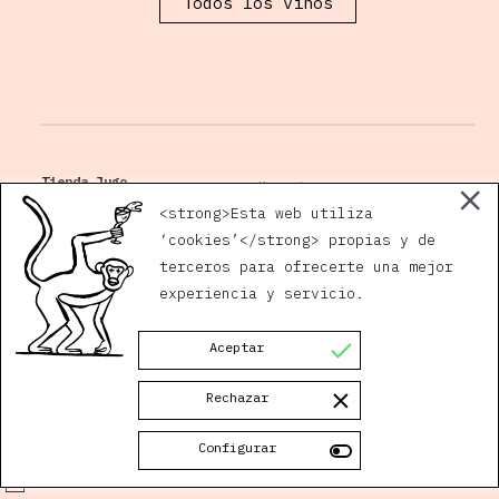
Todos los vinos
Tienda Jugo
Horario
Plaza San Andrés, 5
<strong>Esta web utiliza
14002 Córdoba
‘cookies’</strong> propias y de
terceros para ofrecerte una mejor
Gaby:
630 171 632
quiero@jugovivo.com
experiencia y servicio.
Javi:
629 378 895
Instagram
Facebook
Aceptar
Rechazar
Política de privacidad
Configurar
Jugo 2026 ©