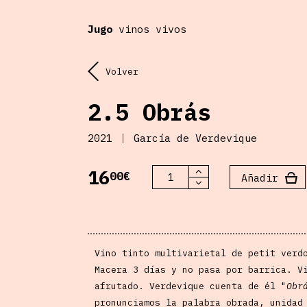
Jugo
vinos vivos
Volver
2.5 Obrás
2021
García de Verdevique
16
2.5
00€
Añadir
Obrás
cantidad
Vino tinto multivarietal de petit verd
Macera 3 días y no pasa por barrica. V
afrutado. Verdevique cuenta de él "
Obr
pronunciamos la palabra obrada, unidad